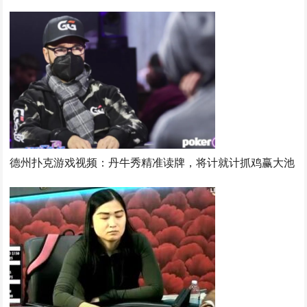
德州扑克游戏视频：丹牛秀精准读牌，将计就计抓鸡赢大池