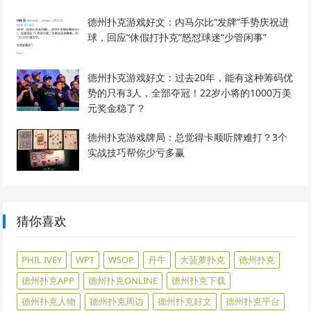
德州扑克游戏好文：内马尔比“发牌”手势庆祝进
球，回应“休假打扑克”怒怼球迷“少管闲事”
德州扑克游戏好文：过去20年，能有这种筹码优
势的只有3人，全部夺冠！22岁小将的1000万美
元奖金稳了？
德州扑克游戏牌局：总觉得卡顺听牌难打？3个
实战技巧帮你少亏多赢
猜你喜欢
PHIL IVEY
WPT
WSOP
丹牛
大菠萝扑克
德州扑克
德州扑克APP
德州扑克ONLINE
德州扑克下载
德州扑克人物
德州扑克周边
德州扑克好文
德州扑克平台