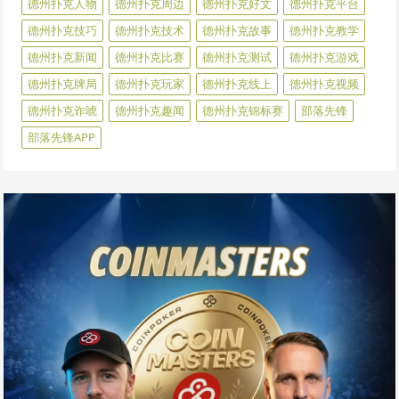
德州扑克人物
德州扑克周边
德州扑克好文
德州扑克平台
德州扑克技巧
德州扑克技术
德州扑克故事
德州扑克教学
德州扑克新闻
德州扑克比赛
德州扑克测试
德州扑克游戏
德州扑克牌局
德州扑克玩家
德州扑克线上
德州扑克视频
德州扑克诈唬
德州扑克趣闻
德州扑克锦标赛
部落先锋
部落先锋APP