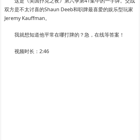
这是《美国扑克之夜》第六季第41集中的一手牌。交战
双方是不太讨喜的Shaun Deeb和职牌最喜爱的娱乐型玩家
Jeremy Kauffman。
我就想知道他平常在哪打牌的？急，在线等答案！
视频时长：2:46