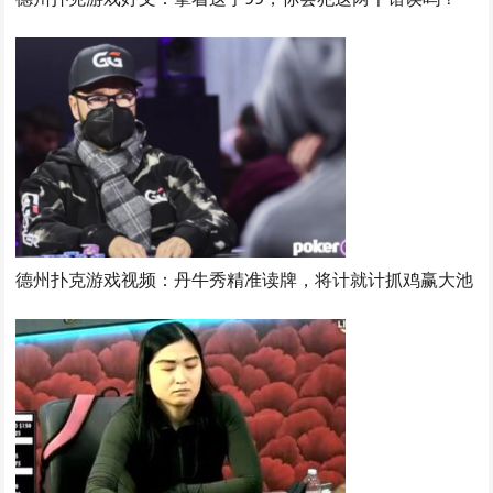
德州扑克游戏视频：丹牛秀精准读牌，将计就计抓鸡赢大池