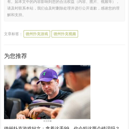
有。如本文中的内容影响到您的合法权益（内容、图片、视频等），
请及时联系本站，我们会及时删除处理并进行公开道歉，感谢您的理
解和支持。
文章标签：
德州扑克游戏
德州扑克视频
为您推荐
德州扑克游戏好文：拿着这手99，你会犯这两个错误吗？