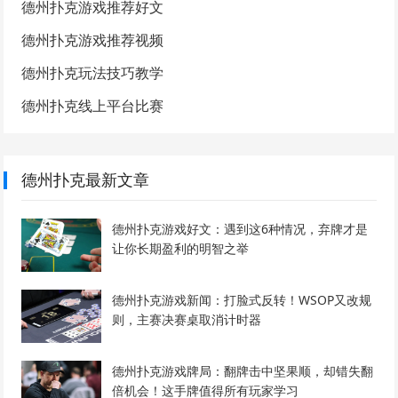
德州扑克游戏推荐好文
德州扑克游戏推荐视频
德州扑克玩法技巧教学
德州扑克线上平台比赛
德州扑克最新文章
德州扑克游戏好文：遇到这6种情况，弃牌才是
让你长期盈利的明智之举
德州扑克游戏新闻：打脸式反转！WSOP又改规
则，主赛决赛桌取消计时器
德州扑克游戏牌局：翻牌击中坚果顺，却错失翻
倍机会！这手牌值得所有玩家学习