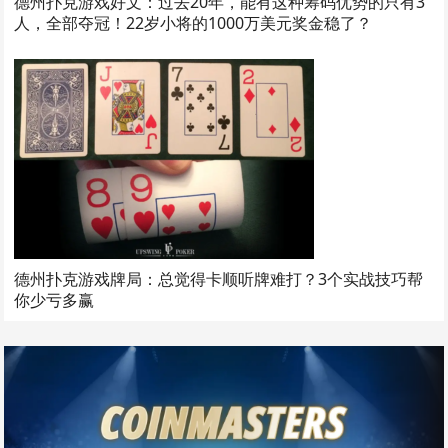
德州扑克游戏好文：过去20年，能有这种筹码优势的只有3
人，全部夺冠！22岁小将的1000万美元奖金稳了？
德州扑克游戏牌局：总觉得卡顺听牌难打？3个实战技巧帮
你少亏多赢