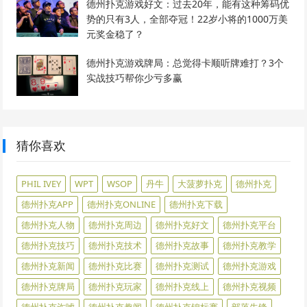
德州扑克游戏好文：过去20年，能有这种筹码优
势的只有3人，全部夺冠！22岁小将的1000万美
元奖金稳了？
德州扑克游戏牌局：总觉得卡顺听牌难打？3个
实战技巧帮你少亏多赢
猜你喜欢
PHIL IVEY
WPT
WSOP
丹牛
大菠萝扑克
德州扑克
德州扑克APP
德州扑克ONLINE
德州扑克下载
德州扑克人物
德州扑克周边
德州扑克好文
德州扑克平台
德州扑克技巧
德州扑克技术
德州扑克故事
德州扑克教学
德州扑克新闻
德州扑克比赛
德州扑克测试
德州扑克游戏
德州扑克牌局
德州扑克玩家
德州扑克线上
德州扑克视频
德州扑克诈唬
德州扑克趣闻
德州扑克锦标赛
部落先锋