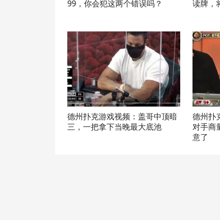
99，你会犯这两个错误吗？
读牌，
德州扑克游戏视频：盖哥中顶暗
德州扑
三，一把拿下当晚最大底池
对手商
意了