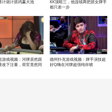
将计就计抓鸡赢大池
KK顶暗三，他连续两把抓女牌手
都只差一步
克游戏视频：河牌居然跟
德州扑克游戏视频：牌手演技超
量改下注量，荷官竟然同
好Q嗨在河牌超强纯诈唬