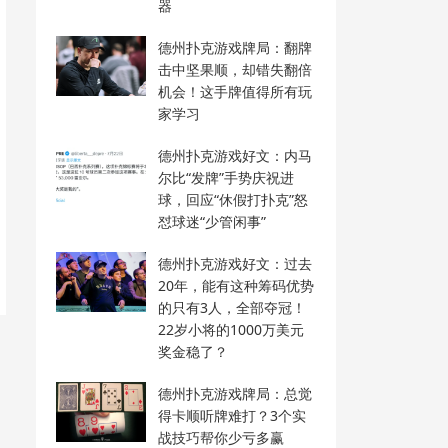
器
德州扑克游戏牌局：翻牌
击中坚果顺，却错失翻倍
机会！这手牌值得所有玩
家学习
德州扑克游戏好文：内马
尔比“发牌”手势庆祝进
球，回应“休假打扑克”怒
怼球迷“少管闲事”
德州扑克游戏好文：过去
20年，能有这种筹码优势
的只有3人，全部夺冠！
22岁小将的1000万美元
奖金稳了？
德州扑克游戏牌局：总觉
得卡顺听牌难打？3个实
战技巧帮你少亏多赢