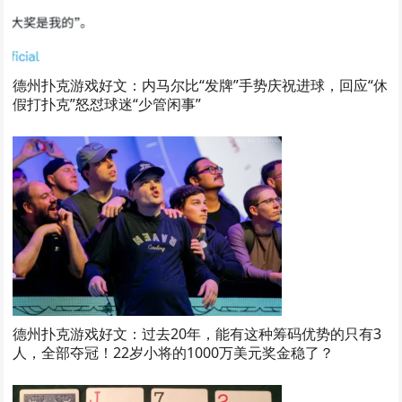
德州扑克游戏好文：内马尔比“发牌”手势庆祝进球，回应“休
假打扑克”怒怼球迷“少管闲事”
德州扑克游戏好文：过去20年，能有这种筹码优势的只有3
人，全部夺冠！22岁小将的1000万美元奖金稳了？