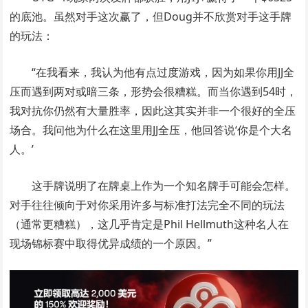
的底池。虽然对手这次赢了，但Doug并不欣赏对手这手牌
的玩法：
“在我看来，我认为他有点过度游戏，因为如果你用JJ全
压而遇到两对或暗三条，形势会很糟糕。而当你遇到54时，
我对抗你仍然有大量胜率，因此这其实并非一个很好的全压
场合。我问他为什么在这里用JJ全压，他回答说‘你是个大名
人。’
这手牌说明了在牌桌上作为一个知名牌手可能会怎样。
对手往往倾向于对你采用许多与标准打法完全不同的玩法
（通常更糟糕），这几乎肯定是Phil Hellmuth这种名人在
现场锦标赛中取得优异成绩的一个原因。”