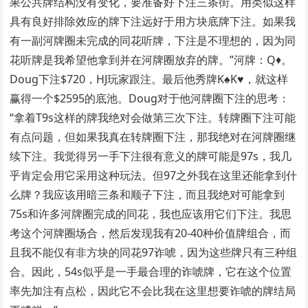
果公共牌结构没有变化，要准备好下注三条街。用类似这样
具有良好排除效应的牌下注远好于用方块底牌下注。如果我
有一副河牌圈未完成的同花听牌，下注是不理想的，因为同
花听牌是我希望他拿到并在河牌圈放弃的牌。”河牌：Q♦。
Doug下注$720，HJ玩家跟注。最后他秀牌K♠K♥，就这样
赢得一个$2595的底池。Doug对于他河牌圈下注的思考：
“拿着T9s这样的牌我绝对会做第三次下注。转牌圈下注可能
有点问题，但如果我真在转牌圈下注，那我绝对在河牌圈继
续下注。我觉得另一手下注很有意义的牌可能是97s，我几
乎肯定会用它采用这种玩法。但97之外我在这里还能拿到什
么牌？我应该用暗三条和顺子下注，而且我绝对可能拿到
75s和许多河牌圈完成的同花，我也应该用它们下注。我思
考这个河牌圈场合，然后发现我有20-40种价值牌组合，而
且我不能仅有非方块的同花97诈唬，因为这些牌只有三种组
合。因此，54s似乎是一手最合理的诈唬牌，它在这个位置
率先加注有点松，因此它不会比我在这里想要诈唬的牌结局