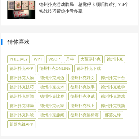
德州扑克游戏牌局：总觉得卡顺听牌难打？3个
实战技巧帮你少亏多赢
猜你喜欢
PHIL IVEY
WPT
WSOP
丹牛
大菠萝扑克
德州扑克
德州扑克APP
德州扑克ONLINE
德州扑克下载
德州扑克人物
德州扑克周边
德州扑克好文
德州扑克平台
德州扑克技巧
德州扑克技术
德州扑克故事
德州扑克教学
德州扑克新闻
德州扑克比赛
德州扑克测试
德州扑克游戏
德州扑克牌局
德州扑克玩家
德州扑克线上
德州扑克视频
德州扑克诈唬
德州扑克趣闻
德州扑克锦标赛
部落先锋
部落先锋APP