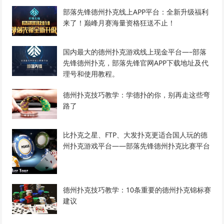
部落先锋德州扑克线上APP平台：全新升级福利
来了！巅峰月赛海量资格狂送不止！
国内最大的德州扑克游戏线上现金平台—–部落
先锋德州扑克，部落先锋官网APP下载地址及代
理号和使用教程。
德州扑克技巧教学：学德扑的你，别再走这些弯
路了
比扑克之星、FTP、大发扑克更适合国人玩的德
州扑克游戏平台——部落先锋德州扑克比赛平台
德州扑克技巧教学：10条重要的德州扑克锦标赛
建议