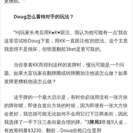
更糟糕。”
Doug怎么看待对手的玩法？
“HJ玩家长考后用K♠K♥跟注。我认为他可能有一点‘我在
这里尝试给Doug下套，用KK一直跟注他’的想法。这个主意
我觉得不是很坏，但明显翻前3bet是更可取的。
当你拿着KK而得到这样的发牌时，慢玩可能是一个问
题。如果大盲玩家在翻牌圈或转牌圈加注他该怎么做？如果
发牌更糟糕他该怎么做？
这手牌的一个最大启示是，有时你必须用没有一张方块
的牌诈唬，即使在发出方块的时候，因为即便有一张大方块
会更好，我也很可能无论如何不会用它们下注两条街，因此
我选择了一手下注三条街最合理的牌。”3
牌局3
常规9人桌，
有效筹码量$3230。翻前：Doug在枪口位置用