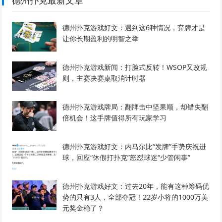
德州扑克游戏好文：遇到这6种情况，弃牌才是
让你长期盈利的明智之举
德州扑克游戏新闻：打脸式反转！WSOP又改规
则，主赛决赛桌取消计时器
德州扑克游戏牌局：翻牌击中坚果顺，却错失翻
倍机会！这手牌值得所有玩家学习
德州扑克游戏好文：内马尔比“发牌”手势庆祝进
球，回应“休假打扑克”怒怼球迷“少管闲事”
德州扑克游戏好文：过去20年，能有这种筹码优
势的只有3人，全部夺冠！22岁小将的1000万美
元奖金稳了？