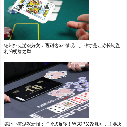
德州扑克游戏好文：遇到这6种情况，弃牌才是让你长期盈
利的明智之举
德州扑克游戏新闻：打脸式反转！WSOP又改规则，主赛决