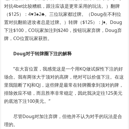
对抗4bet比较糟糕，跟注应该是更常采用的玩法。）翻牌
（$125）：4♥3♠2♣。三位玩家都过牌。（Doug在不利位
置对抗翻前进攻者总是过牌。）转牌（$125）：J♦。Doug
下注$100，CO玩家加注到$240，按钮玩家弃牌，Doug弃
牌，CO位置玩家获胜。
Doug对于转牌圈下注的解释
“在大盲位置，我感觉这是一个用KQ做试探性下注的好
场合。我有两张大于顶对的高牌，绝对可以价值下注。在这
里我阻断了KJ和QJ，这些牌是最常在转牌圈拿到顶对的牌，
排除效应不错，而且胜率非常稳定，因此我决定往125美元
的底池下注100美元。”
尽管Doug对加注弃牌，但他并不认为对手的玩法是合
理的。