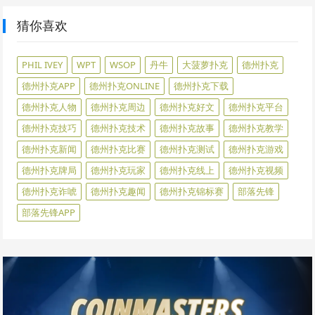
猜你喜欢
PHIL IVEY
WPT
WSOP
丹牛
大菠萝扑克
德州扑克
德州扑克APP
德州扑克ONLINE
德州扑克下载
德州扑克人物
德州扑克周边
德州扑克好文
德州扑克平台
德州扑克技巧
德州扑克技术
德州扑克故事
德州扑克教学
德州扑克新闻
德州扑克比赛
德州扑克测试
德州扑克游戏
德州扑克牌局
德州扑克玩家
德州扑克线上
德州扑克视频
德州扑克诈唬
德州扑克趣闻
德州扑克锦标赛
部落先锋
部落先锋APP