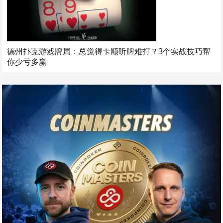
德州扑克游戏牌局：总觉得卡顺听牌难打？3个实战技巧帮
你少亏多赢