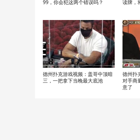
99，你会犯这两个错误吗？
读牌，
德州扑克游戏视频：盖哥中顶暗
德州扑
三，一把拿下当晚最大底池
对手商
意了