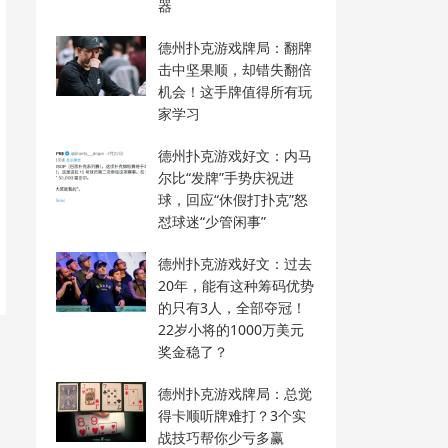
器
德州扑克游戏牌局：翻牌
击中坚果顺，却错失翻倍
机会！这手牌值得所有玩
家学习
德州扑克游戏好文：内马
尔比“发牌”手势庆祝进
球，回应“休假打扑克”怒
怼球迷“少管闲事”
德州扑克游戏好文：过去
20年，能有这种筹码优势
的只有3人，全部夺冠！
22岁小将的1000万美元
奖金稳了？
德州扑克游戏牌局：总觉
得卡顺听牌难打？3个实
战技巧帮你少亏多赢