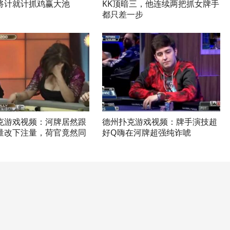
将计就计抓鸡赢大池
KK顶暗三，他连续两把抓女牌手
都只差一步
克游戏视频：河牌居然跟
德州扑克游戏视频：牌手演技超
量改下注量，荷官竟然同
好Q嗨在河牌超强纯诈唬