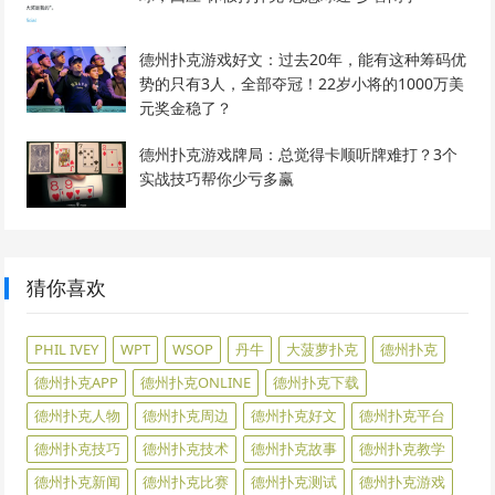
德州扑克游戏好文：过去20年，能有这种筹码优
势的只有3人，全部夺冠！22岁小将的1000万美
元奖金稳了？
德州扑克游戏牌局：总觉得卡顺听牌难打？3个
实战技巧帮你少亏多赢
猜你喜欢
PHIL IVEY
WPT
WSOP
丹牛
大菠萝扑克
德州扑克
德州扑克APP
德州扑克ONLINE
德州扑克下载
德州扑克人物
德州扑克周边
德州扑克好文
德州扑克平台
德州扑克技巧
德州扑克技术
德州扑克故事
德州扑克教学
德州扑克新闻
德州扑克比赛
德州扑克测试
德州扑克游戏