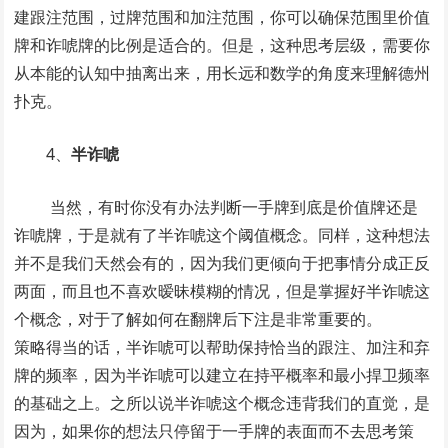
建跟注范围，过牌范围和加注范围，你可以确保范围里价值
牌和诈唬牌的比例是适合的。但是，这种思考层级，需要你
从本能的认知中抽离出来，用长远和数学的角度来理解德州
扑克。
4、
半诈唬
当然，有时你没有办法判断一手牌到底是价值牌还是
诈唬牌，于是就有了半诈唬这个阈值概念。同样，这种想法
并不是我们天然会有的，因为我们更倾向于把事情分成正反
两面，而且也不喜欢暧昧模糊的情况，但是掌握好半诈唬这
个概念，对于了解如何在翻牌后下注是非常重要的。
策略得当的话，半诈唬可以帮助保持恰当的跟注、加注和弃
牌的频率，因为半诈唬可以建立在持平概率和最小捍卫频率
的基础之上。之所以说半诈唬这个概念违背我们的直觉，是
因为，如果你的想法只停留于一手牌的表面而不去思考策