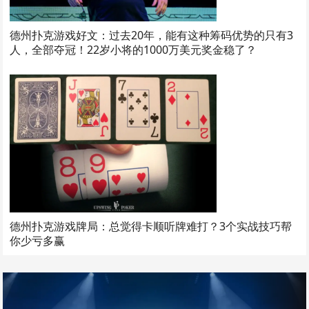
德州扑克游戏好文：过去20年，能有这种筹码优势的只有3
人，全部夺冠！22岁小将的1000万美元奖金稳了？
德州扑克游戏牌局：总觉得卡顺听牌难打？3个实战技巧帮
你少亏多赢