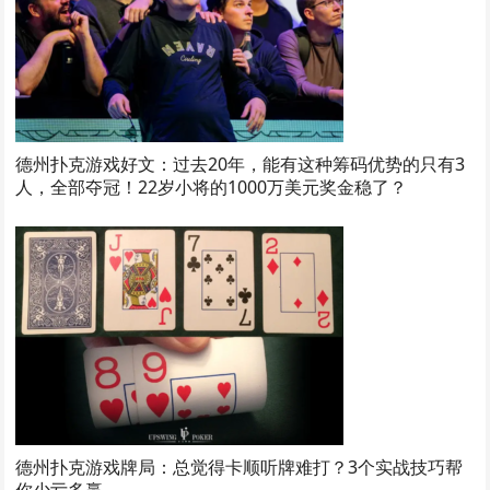
德州扑克游戏好文：过去20年，能有这种筹码优势的只有3
人，全部夺冠！22岁小将的1000万美元奖金稳了？
德州扑克游戏牌局：总觉得卡顺听牌难打？3个实战技巧帮
你少亏多赢