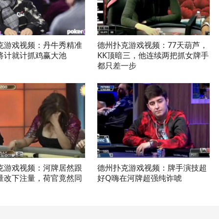
克游戏视频：丹牛秀精准
德州扑克游戏视频：77天葫芦，
将计就计抓鸡赢大池
KK顶暗三，他连续两把抓女牌手
都只差一步
克游戏视频：河牌居然跟
德州扑克游戏视频：牌手演技超
量改下注量，荷官竟然同
好Q嗨在河牌超强纯诈唬