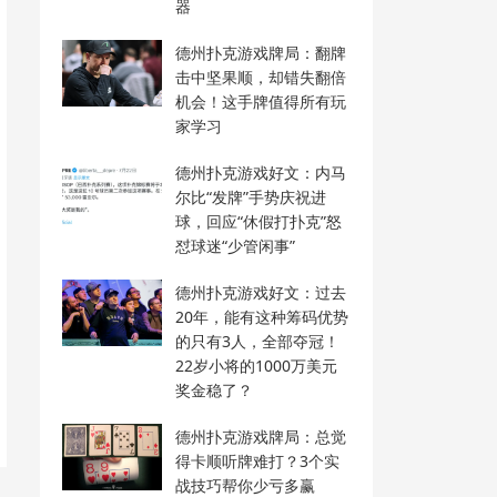
器
德州扑克游戏牌局：翻牌
击中坚果顺，却错失翻倍
机会！这手牌值得所有玩
家学习
德州扑克游戏好文：内马
尔比“发牌”手势庆祝进
球，回应“休假打扑克”怒
怼球迷“少管闲事”
德州扑克游戏好文：过去
20年，能有这种筹码优势
的只有3人，全部夺冠！
22岁小将的1000万美元
奖金稳了？
德州扑克游戏牌局：总觉
得卡顺听牌难打？3个实
战技巧帮你少亏多赢