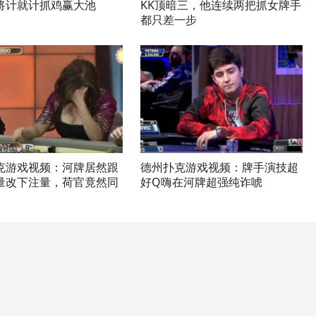
将计就计抓鸡赢大池
KK顶暗三，他连续两把抓女牌手
都只差一步
克游戏视频：河牌居然跟
德州扑克游戏视频：牌手演技超
量改下注量，荷官竟然同
好Q嗨在河牌超强纯诈唬