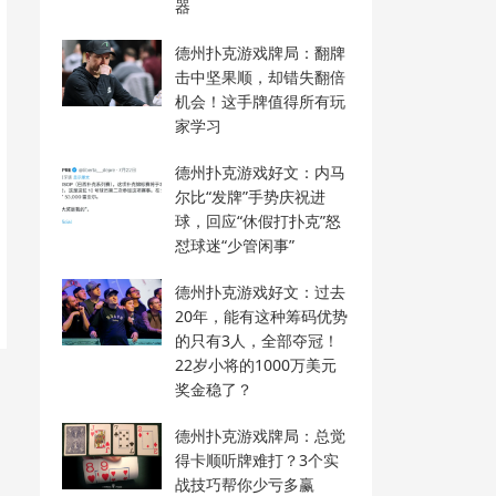
器
德州扑克游戏牌局：翻牌
击中坚果顺，却错失翻倍
机会！这手牌值得所有玩
家学习
德州扑克游戏好文：内马
尔比“发牌”手势庆祝进
球，回应“休假打扑克”怒
怼球迷“少管闲事”
德州扑克游戏好文：过去
20年，能有这种筹码优势
的只有3人，全部夺冠！
22岁小将的1000万美元
奖金稳了？
德州扑克游戏牌局：总觉
得卡顺听牌难打？3个实
战技巧帮你少亏多赢