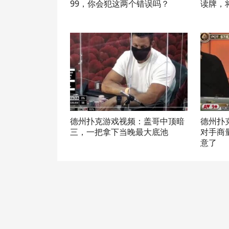
99，你会犯这两个错误吗？
读牌，
德州扑克游戏视频：盖哥中顶暗
德州扑
三，一把拿下当晚最大底池
对手商
意了