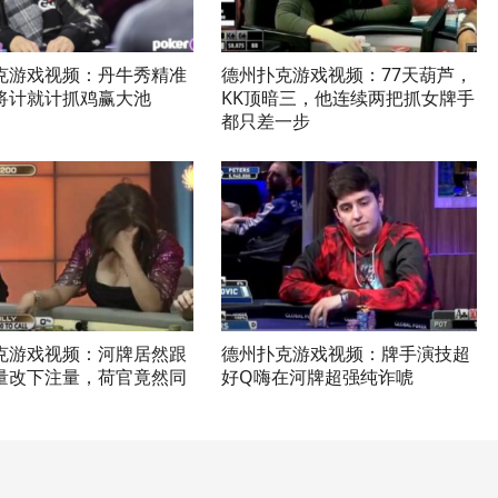
克游戏视频：丹牛秀精准
德州扑克游戏视频：77天葫芦，
将计就计抓鸡赢大池
KK顶暗三，他连续两把抓女牌手
都只差一步
克游戏视频：河牌居然跟
德州扑克游戏视频：牌手演技超
量改下注量，荷官竟然同
好Q嗨在河牌超强纯诈唬