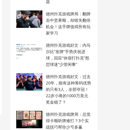
器
德州扑克游戏牌局：翻牌
击中坚果顺，却错失翻倍
机会！这手牌值得所有玩
家学习
德州扑克游戏好文：内马
尔比“发牌”手势庆祝进
球，回应“休假打扑克”怒
怼球迷“少管闲事”
德州扑克游戏好文：过去
20年，能有这种筹码优势
的只有3人，全部夺冠！
22岁小将的1000万美元
奖金稳了？
德州扑克游戏牌局：总觉
得卡顺听牌难打？3个实
战技巧帮你少亏多赢