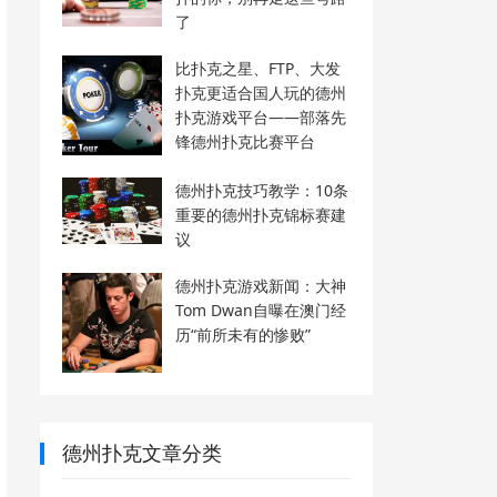
了
比扑克之星、FTP、大发
扑克更适合国人玩的德州
扑克游戏平台——部落先
锋德州扑克比赛平台
德州扑克技巧教学：10条
重要的德州扑克锦标赛建
议
德州扑克游戏新闻：大神
Tom Dwan自曝在澳门经
历“前所未有的惨败”
德州扑克文章分类