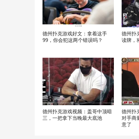
德州扑克游戏好文：拿着这手
德州扑
99，你会犯这两个错误吗？
读牌，
德州扑克游戏视频：盖哥中顶暗
德州扑
三，一把拿下当晚最大底池
对手商
意了