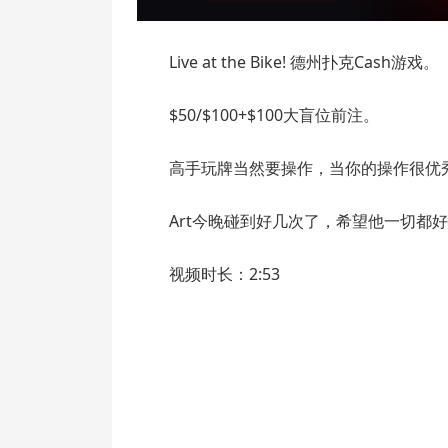
Live at the Bike! 德州扑克Cash游戏。
$50/$100+$100大盲位前注。
高手玩牌当然要操作，当你的操作很优
Art今晚碰到好几次了，希望他一切都好
视频时长：2:53