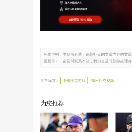
免责声明：本站所有关于德州扑克的文章内容的文章
视频等），请及时联系本站，我们会及时删除处理并
文章标签：
德州扑克游戏
德州扑克视频
为您推荐