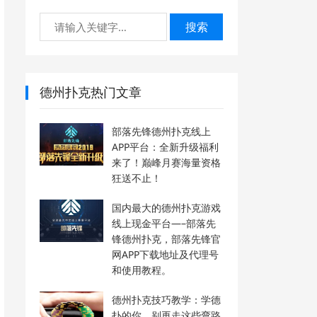
搜索
德州扑克热门文章
部落先锋德州扑克线上
APP平台：全新升级福利
来了！巅峰月赛海量资格
狂送不止！
国内最大的德州扑克游戏
线上现金平台—–部落先
锋德州扑克，部落先锋官
网APP下载地址及代理号
和使用教程。
德州扑克技巧教学：学德
扑的你，别再走这些弯路