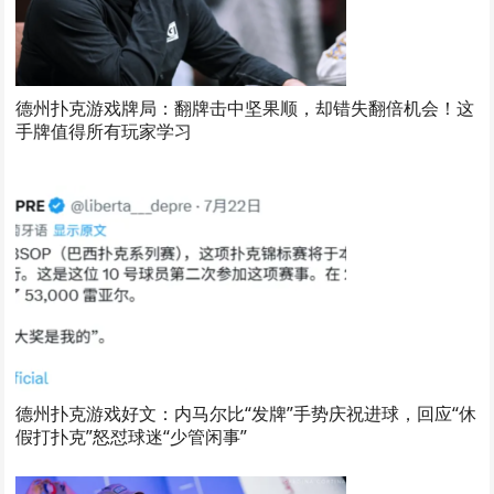
德州扑克游戏牌局：翻牌击中坚果顺，却错失翻倍机会！这
手牌值得所有玩家学习
德州扑克游戏好文：内马尔比“发牌”手势庆祝进球，回应“休
假打扑克”怒怼球迷“少管闲事”