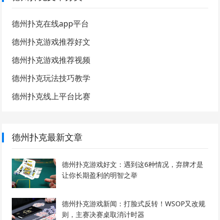
德州扑克在线app平台
德州扑克游戏推荐好文
德州扑克游戏推荐视频
德州扑克玩法技巧教学
德州扑克线上平台比赛
德州扑克最新文章
德州扑克游戏好文：遇到这6种情况，弃牌才是
让你长期盈利的明智之举
德州扑克游戏新闻：打脸式反转！WSOP又改规
则，主赛决赛桌取消计时器