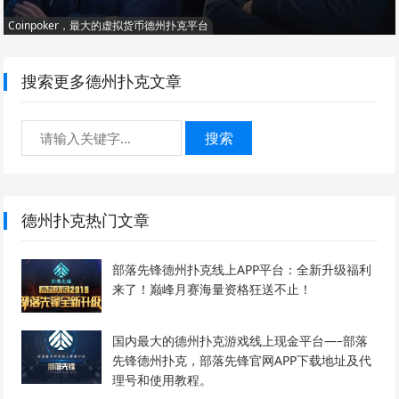
Coinpoker，最大的虚拟货币德州扑克平台
搜索更多德州扑克文章
搜索
德州扑克热门文章
部落先锋德州扑克线上APP平台：全新升级福利
来了！巅峰月赛海量资格狂送不止！
国内最大的德州扑克游戏线上现金平台—–部落
先锋德州扑克，部落先锋官网APP下载地址及代
理号和使用教程。