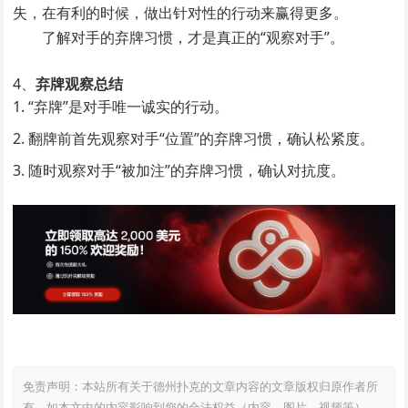
失，在有利的时候，做出针对性的行动来赢得更多。
了解对手的弃牌习惯，才是真正的“观察对手”。
4、
弃牌观察总结
“弃牌”是对手唯一诚实的行动。
翻牌前首先观察对手“位置”的弃牌习惯，确认松紧度。
随时观察对手“被加注”的弃牌习惯，确认对抗度。
免责声明：本站所有关于德州扑克的文章内容的文章版权归原作者所
有。如本文中的内容影响到您的合法权益（内容、图片、视频等），