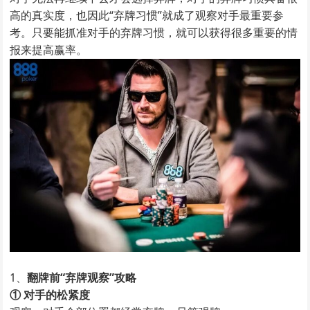
高的真实度，也因此“弃牌习惯”就成了观察对手最重要参
考。只要能抓准对手的弃牌习惯，就可以获得很多重要的情
报来提高赢率。
1、
翻牌前“弃牌观察”攻略
① 对手的松紧度