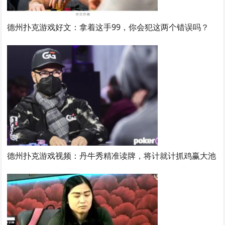
德州扑克游戏好文：拿着这手99，你会犯这两个错误吗？
德州扑克游戏视频：丹牛秀精准读牌，将计就计抓鸡赢大池