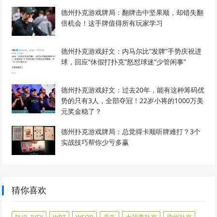
德州扑克游戏牌局：翻牌击中坚果顺，却错失翻
倍机会！这手牌值得所有玩家学习
德州扑克游戏好文：内马尔比“发牌”手势庆祝进
球，回应“休假打扑克”怒怼球迷“少管闲事”
德州扑克游戏好文：过去20年，能有这种筹码优
势的只有3人，全部夺冠！22岁小将的1000万美
元奖金稳了？
德州扑克游戏牌局：总觉得卡顺听牌难打？3个
实战技巧帮你少亏多赢
猜你喜欢
PHIL IVEY
WPT
WSOP
丹牛
大菠萝扑克
德州扑克