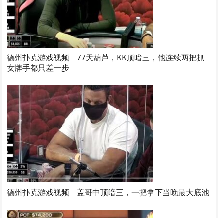
德州扑克游戏视频：77天葫芦，KK顶暗三，他连续两把抓
女牌手都只差一步
德州扑克游戏视频：盖哥中顶暗三，一把拿下当晚最大底池