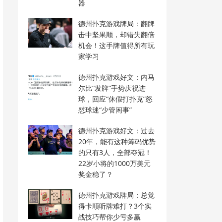
器
德州扑克游戏牌局：翻牌
击中坚果顺，却错失翻倍
机会！这手牌值得所有玩
家学习
德州扑克游戏好文：内马
尔比“发牌”手势庆祝进
球，回应“休假打扑克”怒
怼球迷“少管闲事”
德州扑克游戏好文：过去
20年，能有这种筹码优势
的只有3人，全部夺冠！
22岁小将的1000万美元
奖金稳了？
德州扑克游戏牌局：总觉
得卡顺听牌难打？3个实
战技巧帮你少亏多赢