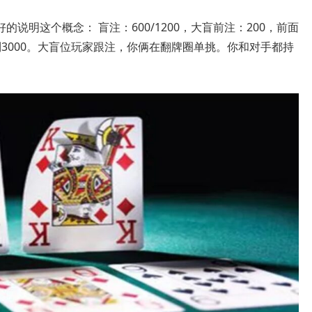
说明这个概念： 盲注：600/1200，大盲前注：200，前面
到3000。大盲位玩家跟注，你俩在翻牌圈单挑。你和对手都持