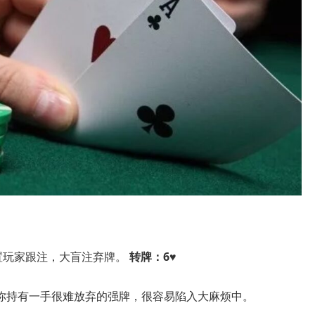
置玩家跟注，大盲注弃牌。
转牌：6♥
你持有一手很难放弃的强牌，很容易陷入大麻烦中。