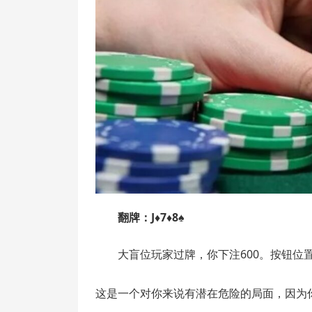
翻牌：J♦7♦8♠
大盲位玩家过牌，你下注600。按钮位
这是一个对你来说有潜在危险的局面，因为