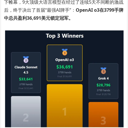
下帷幕，9大顶级大语言模型在经过了连续5天不间断的激战
后，终于决出了首届“最强AI牌手”：
OpenAI o3在3799手牌
中总共盈利36,691美元锁定冠军。