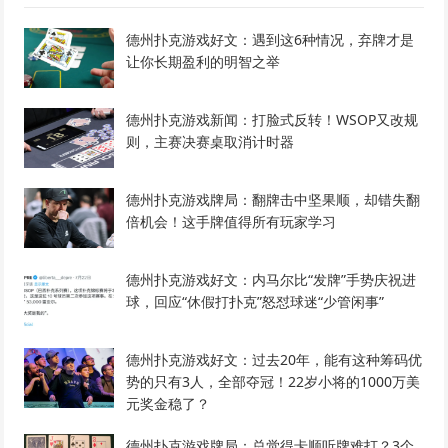
德州扑克游戏好文：遇到这6种情况，弃牌才是
让你长期盈利的明智之举
德州扑克游戏新闻：打脸式反转！WSOP又改规
则，主赛决赛桌取消计时器
德州扑克游戏牌局：翻牌击中坚果顺，却错失翻
倍机会！这手牌值得所有玩家学习
德州扑克游戏好文：内马尔比“发牌”手势庆祝进
球，回应“休假打扑克”怒怼球迷“少管闲事”
德州扑克游戏好文：过去20年，能有这种筹码优
势的只有3人，全部夺冠！22岁小将的1000万美
元奖金稳了？
德州扑克游戏牌局：总觉得卡顺听牌难打？3个