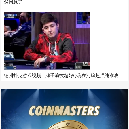
然同意了
德州扑克游戏视频：牌手演技超好Q嗨在河牌超强纯诈唬