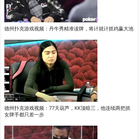
德州扑克游戏视频：丹牛秀精准读牌，将计就计抓鸡赢大池
德州扑克游戏视频：77天葫芦，KK顶暗三，他连续两把抓
女牌手都只差一步