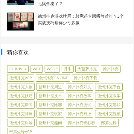
元奖金稳了？
德州扑克游戏牌局：总觉得卡顺听牌难打？3个
实战技巧帮你少亏多赢
猜你喜欢
PHIL IVEY
WPT
WSOP
丹牛
大菠萝扑克
德州扑克
德州扑克APP
德州扑克ONLINE
德州扑克下载
德州扑克人物
德州扑克周边
德州扑克好文
德州扑克平台
德州扑克技巧
德州扑克技术
德州扑克故事
德州扑克教学
德州扑克新闻
德州扑克比赛
德州扑克测试
德州扑克游戏
德州扑克牌局
德州扑克玩家
德州扑克线上
德州扑克视频
德州扑克诈唬
德州扑克趣闻
德州扑克锦标赛
部落先锋
部落先锋APP