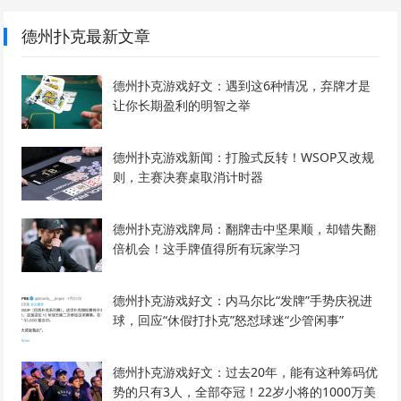
德州扑克最新文章
德州扑克游戏好文：遇到这6种情况，弃牌才是
让你长期盈利的明智之举
德州扑克游戏新闻：打脸式反转！WSOP又改规
则，主赛决赛桌取消计时器
德州扑克游戏牌局：翻牌击中坚果顺，却错失翻
倍机会！这手牌值得所有玩家学习
德州扑克游戏好文：内马尔比“发牌”手势庆祝进
球，回应“休假打扑克”怒怼球迷“少管闲事”
德州扑克游戏好文：过去20年，能有这种筹码优
势的只有3人，全部夺冠！22岁小将的1000万美