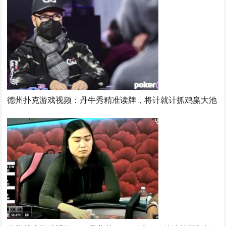
德州扑克游戏视频：丹牛秀精准读牌，将计就计抓鸡赢大池