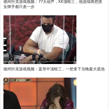
德州扑克游戏视频：77天葫芦，KK顶暗三，他连续两把抓
女牌手都只差一步
德州扑克游戏视频：盖哥中顶暗三，一把拿下当晚最大底池