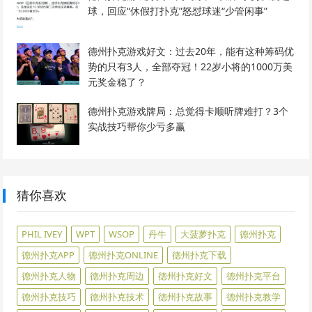
球，回应“休假打扑克”怒怼球迷“少管闲事”
德州扑克游戏好文：过去20年，能有这种筹码优
势的只有3人，全部夺冠！22岁小将的1000万美
元奖金稳了？
德州扑克游戏牌局：总觉得卡顺听牌难打？3个
实战技巧帮你少亏多赢
猜你喜欢
PHIL IVEY
WPT
WSOP
丹牛
大菠萝扑克
德州扑克
德州扑克APP
德州扑克ONLINE
德州扑克下载
德州扑克人物
德州扑克周边
德州扑克好文
德州扑克平台
德州扑克技巧
德州扑克技术
德州扑克故事
德州扑克教学