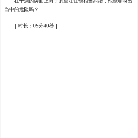
在干燥的牌面上对手的重注让他相当纠结，他能够嗅出
当中的危险吗？
| 时长：05分40秒 |