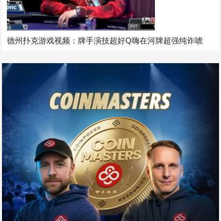
德州扑克游戏视频：牌手演技超好Q嗨在河牌超强纯诈唬