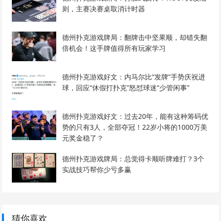
则，主赛决赛桌取消计时器
德州扑克游戏牌局：翻牌击中坚果顺，却错失翻
倍机会！这手牌值得所有玩家学习
德州扑克游戏好文：内马尔比“发牌”手势庆祝进
球，回应“休假打扑克”怒怼球迷“少管闲事”
德州扑克游戏好文：过去20年，能有这种筹码优
势的只有3人，全部夺冠！22岁小将的1000万美
元奖金稳了？
德州扑克游戏牌局：总觉得卡顺听牌难打？3个
实战技巧帮你少亏多赢
猜你喜欢