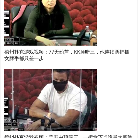
德州扑克游戏视频：77天葫芦，KK顶暗三，他连续两把抓
女牌手都只差一步
德州扑克游戏视频：盖哥中顶暗三，一把拿下当晚最大底池