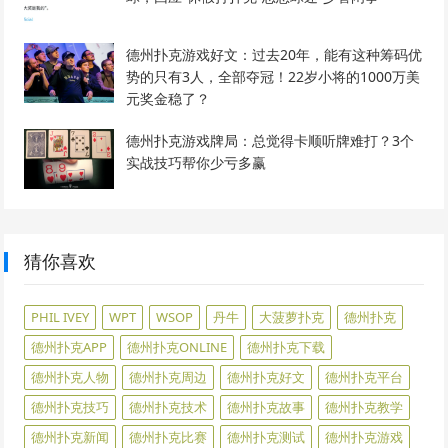
德州扑克游戏好文：过去20年，能有这种筹码优
势的只有3人，全部夺冠！22岁小将的1000万美
元奖金稳了？
德州扑克游戏牌局：总觉得卡顺听牌难打？3个
实战技巧帮你少亏多赢
猜你喜欢
PHIL IVEY
WPT
WSOP
丹牛
大菠萝扑克
德州扑克
德州扑克APP
德州扑克ONLINE
德州扑克下载
德州扑克人物
德州扑克周边
德州扑克好文
德州扑克平台
德州扑克技巧
德州扑克技术
德州扑克故事
德州扑克教学
德州扑克新闻
德州扑克比赛
德州扑克测试
德州扑克游戏