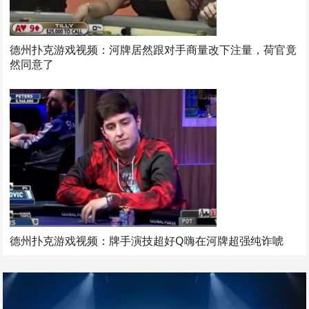
德州扑克游戏视频：河牌居然跟对手商量改下注量，荷官竟
然同意了
德州扑克游戏视频：牌手演技超好Q嗨在河牌超强纯诈唬