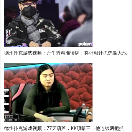
德州扑克游戏视频：丹牛秀精准读牌，将计就计抓鸡赢大池
德州扑克游戏视频：77天葫芦，KK顶暗三，他连续两把抓