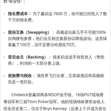
数“吸金怪”：
报名费成本
： 为了赢回这 7600 万，他可能已经投入了数
千万的报名费。
股份互换（Swapping）
： 高额桌玩家几乎不可能100%
自掏腰包参赛，他们会互相交换股份以降低波动。这意味
着赢了100万，说不定要分给朋友70万。
背后金主（Backing）
： 很多职业选手有投资人（赞助
商），利润的一大部分要上缴。
差旅费与税收
： 满世界飞打比赛，五星级酒店和高额税
负是一笔巨款。
Chidwick曾赢得两条WSOP金手链、16场PGT现场赛
事冠军和三届Titon Poker冠军。他的现场锦标赛奖金收入
排名历史第二，仅次于Bryn Kenney（后者上个月成为首位