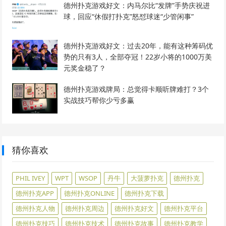
德州扑克游戏好文：内马尔比“发牌”手势庆祝进
球，回应“休假打扑克”怒怼球迷“少管闲事”
德州扑克游戏好文：过去20年，能有这种筹码优
势的只有3人，全部夺冠！22岁小将的1000万美
元奖金稳了？
德州扑克游戏牌局：总觉得卡顺听牌难打？3个
实战技巧帮你少亏多赢
猜你喜欢
PHIL IVEY
WPT
WSOP
丹牛
大菠萝扑克
德州扑克
德州扑克APP
德州扑克ONLINE
德州扑克下载
德州扑克人物
德州扑克周边
德州扑克好文
德州扑克平台
德州扑克技巧
德州扑克技术
德州扑克故事
德州扑克教学