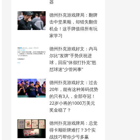
器
德州扑克游戏牌局：翻牌
击中坚果顺，却错失翻倍
机会！这手牌值得所有玩
家学习
德州扑克游戏好文：内马
尔比“发牌”手势庆祝进
球，回应“休假打扑克”怒
怼球迷“少管闲事”
德州扑克游戏好文：过去
20年，能有这种筹码优势
的只有3人，全部夺冠！
22岁小将的1000万美元
奖金稳了？
德州扑克游戏牌局：总觉
得卡顺听牌难打？3个实
战技巧帮你少亏多赢