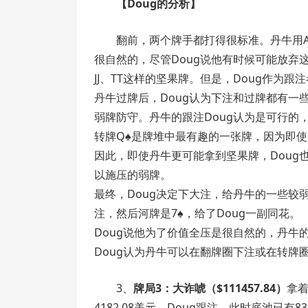
【Doug的分析】
翻前，两个牌手都打得很标准。丹牛用AKo（o
很自然的，尽管Doug说他有时候可能放弃这手
JJ、TT这样的坚果牌。但是，Doug作为
丹牛过牌后，Doug认为下注和过牌都有一
弱牌防守。丹牛的跟注Doug认为是可行的
转牌Q♠是牌堆中最有趣的一张牌，因为即使丹
因此，即使丹牛更可能拿到坚果牌，Doug
以施压的弱牌。
最终，Doug决定下大注，给丹牛的一些较
注，然后河牌是7♠，给了Doug一副同花。
Doug说他为了价值全压是很自然的，丹牛
Doug认为丹牛可以在翻牌圈下注或在转牌圈
3、
牌局3：大诈唬（$111457.84）
拿着
4182.08美元。Doug跟注，此时底池已有83