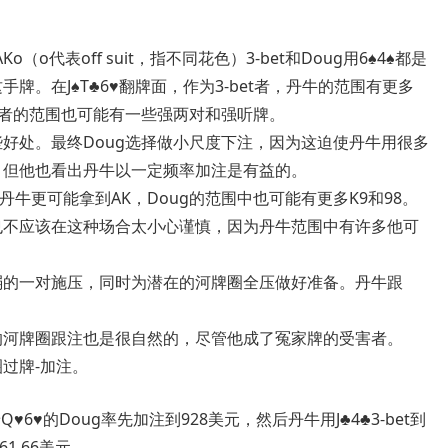
代表off suit，指不同花色）3-bet和Doug用6♠4♠都是
牌。在J♠T♣6♥翻牌面，作为3-bet者，丹牛的范围有更多
跟注者的范围也可能有一些强两对和强听牌。
些好处。最终Doug选择做小尺度下注，因为这迫使丹牛用很多
，但他也看出丹牛以一定频率加注是有益的。
牛更可能拿到AK，Doug的范围中也可能有更多K9和98。
也不应该在这种场合太小心谨慎，因为丹牛范围中有许多他可
弱的一对施压，同时为潜在的河牌圈全压做好准备。丹牛跟
的河牌圈跟注也是很自然的，尽管他成了冤家牌的受害者。
过牌-加注。
Q♥6♥的Doug率先加注到928美元，然后丹牛用J♣4♣3-bet到
61.66美元。