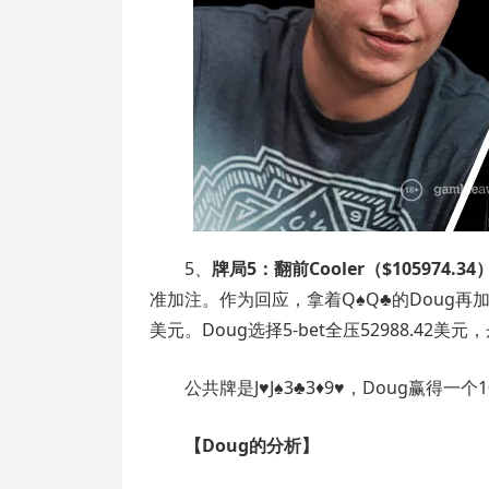
5、
牌局5：翻前Cooler（$105974.34
准加注。作为回应，拿着Q♠Q♣的Doug再加注（
美元。Doug选择5-bet全压52988.42美
公共牌是J♥J♠3♣3♦9♥，Doug赢得一个1
【Doug的分析】