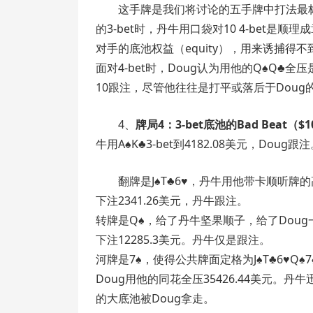
这手牌是我们将讨论的五手牌中打法最
的3-bet时，丹牛用口袋对10 4-bet是顺
对手的底池权益（equity），用来诱捕得不
面对4-bet时，Doug认为用他的Q♠Q♣
10跟注，尽管他往往是打平或落后于Doug
4、
牌局4：3-bet底池的Bad Beat（$10
牛用A♠K♣3-bet到4182.08美元，Doug跟
翻牌是J♠T♣6♥，丹牛用他带卡顺听牌的高
下注2341.26美元，丹牛跟注。
转牌是Q♠，给了丹牛坚果顺子，给了Doug一
下注12285.3美元。丹牛仅是跟注。
河牌是7♠，使得公共牌面定格为J♠T♣6♥
Doug用他的同花全压35426.44美元。丹
的大底池被Doug拿走。