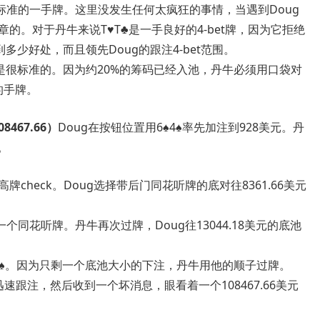
标准的一手牌。这里没发生任何太疯狂的事情，当遇到Doug
理成章的。对于丹牛来说T♥T♣是一手良好的4-bet牌，因为它拒绝
到多少好处，而且领先Doug的跟注4-bet范围。
全压是很标准的。因为约20%的筹码已经入池，丹牛必须用口袋对
的手牌。
8467.66）
Doug在按钮位置用6♠4♠率先加注到928美元。丹
注。
牌check。Doug选择带后门同花听牌的底对往8361.66美元
个同花听牌。丹牛再次过牌，Doug往13044.18美元的底池
Q♠7♠。因为只剩一个底池大小的下注，丹牛用他的顺子过牌。
牛迅速跟注，然后收到一个坏消息，眼看着一个108467.66美元