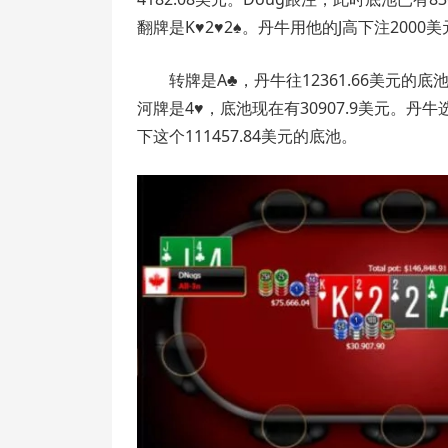
翻牌是K♥2♥2♠。丹牛用他的J高下注2000
转牌是A♣，丹牛往12361.66美元的底
河牌是4♥，底池现在有30907.9美元。丹牛
下这个111457.84美元的底池。