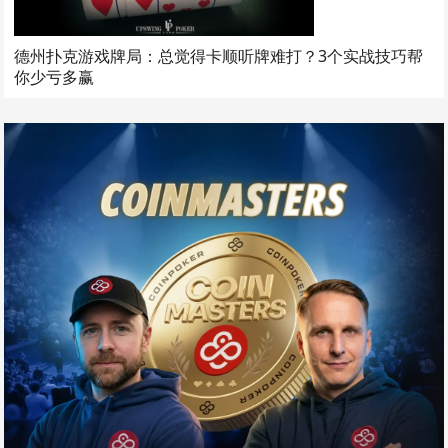
德州扑克游戏牌局：总觉得卡顺听牌难打？3个实战技巧帮
你少亏多赢